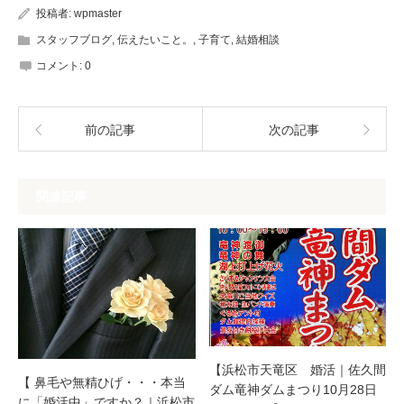
投稿者:
wpmaster
スタッフブログ
,
伝えたいこと。
,
子育て
,
結婚相談
コメント:
0
前の記事
次の記事
関連記事
【浜松市天竜区 婚活｜佐久間
【 鼻毛や無精ひげ・・・本当
ダム竜神ダムまつり10月28日
に「婚活中」ですか？｜浜松市