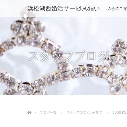
浜松湖西婚活サービス結い
ホーム
入会のご
スタッフブログ
ホーム
ブログ一覧
スタッフブログ
,
子育て
【入園式お