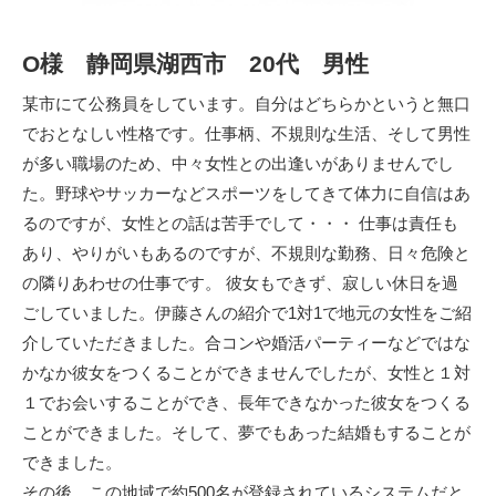
O様 静岡県湖西市 20代 男性
某市にて公務員をしています。自分はどちらかというと無口
でおとなしい性格です。仕事柄、不規則な生活、そして男性
が多い職場のため、中々女性との出逢いがありませんでし
た。野球やサッカーなどスポーツをしてきて体力に自信はあ
るのですが、女性との話は苦手でして・・・ 仕事は責任も
あり、やりがいもあるのですが、不規則な勤務、日々危険と
の隣りあわせの仕事です。 彼女もできず、寂しい休日を過
ごしていました。伊藤さんの紹介で1対1で地元の女性をご紹
介していただきました。合コンや婚活パーティーなどではな
かなか彼女をつくることができませんでしたが、女性と１対
１でお会いすることができ、長年できなかった彼女をつくる
ことができました。そして、夢でもあった結婚もすることが
できました。
その後、この地域で約500名が登録されているシステムだと