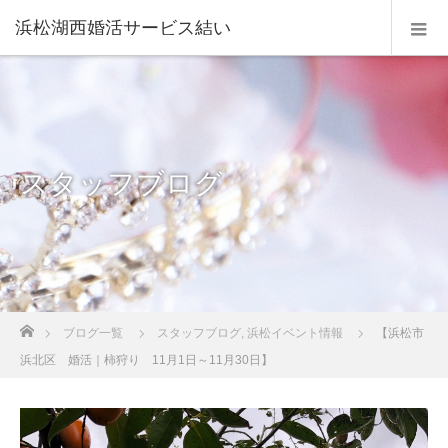
浜松湖西婚活サービス結い
スタッフブログ
ホーム
ブログ一覧
スタッフブログ
,
浜松イベント情報
【浜松市
浜北区 婚活｜柿狩り 11月1日～11月30日】