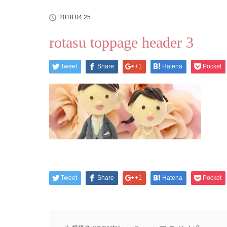
2018.04.25
rotasu toppage header 3
Tweet
Share
+1
Hatena
Pocket
Tweet
Share
+1
Hatena
Pocket