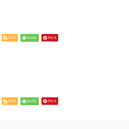
RSS
feedly
Pin it
RSS
feedly
Pin it