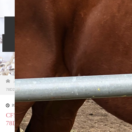
ホーム
入会のご案内
当相談所について
スタッフブログ
よくある質問
ご成婚者の声
お問い合わせ
ホーム
ブログ一覧
CF552CC2-B401-4CDE-AA94-
78D2B4FAAAD1
2018.10.26
CF552CC2-B401-4CDE-AA94-
78D2B4FAAAD1