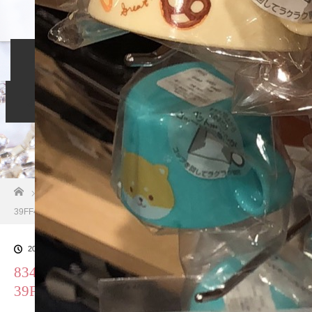
ホーム
入会のご案内
当相談所について
スタッフブログ
よくある質問
ご成婚者の声
お問い合わせ
ホーム
ブログ一覧
834058BB-C9D4-4C1C-8AFD-
39FF41ACF843
2018.10.26
834058BB-C9D4-4C1C-8AFD-
39FF41ACF843