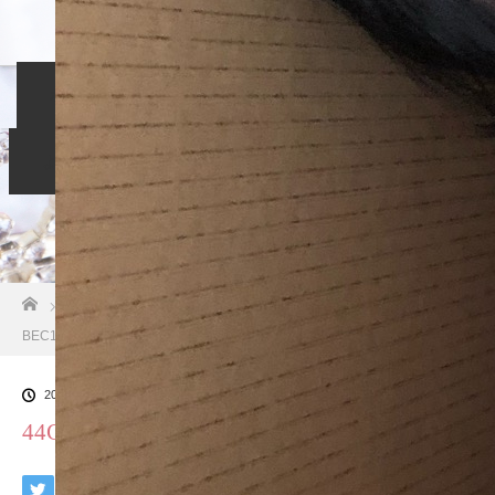
ホーム
入会のご案内
当相談所について
スタッフブログ
よくある質問
ご成婚者の声
お問い合わせ
ホーム
ブログ一覧
44C145A0-7E06-42E7-9F64-
BEC1C08E156B
2018.10.26
44C145A0-7E06-42E7-9F64-BEC1C08E156B