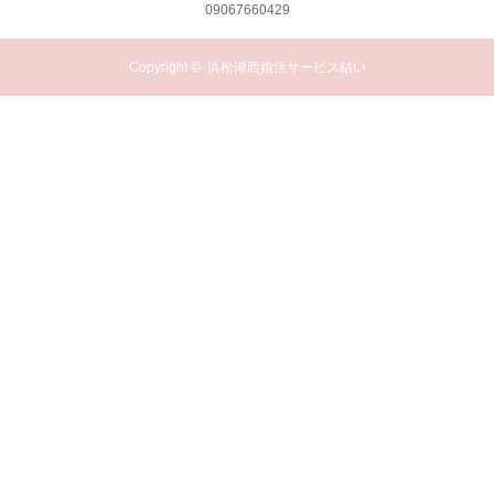
09067660429
Copyright ©
浜松湖西婚活サービス結い