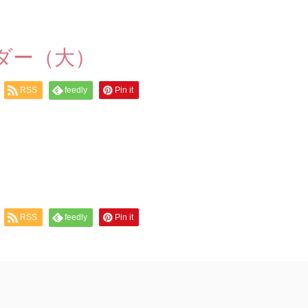
ダー（大）
RSS
feedly
Pin it
RSS
feedly
Pin it