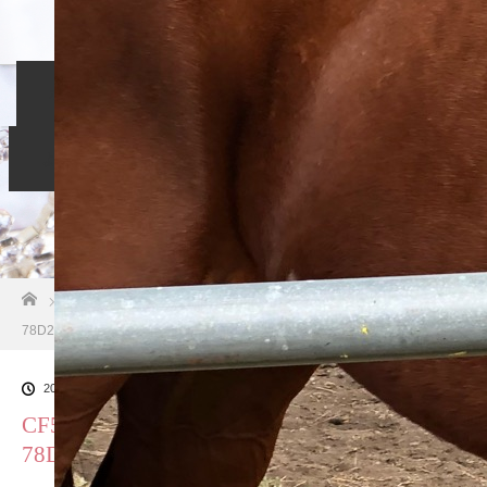
ホーム
入会のご案内
当相談所について
スタッフブログ
よくある質問
ご成婚者の声
お問い合わせ
ホーム
ブログ一覧
CF552CC2-B401-4CDE-AA94-
78D2B4FAAAD1
2018.10.26
CF552CC2-B401-4CDE-AA94-
78D2B4FAAAD1