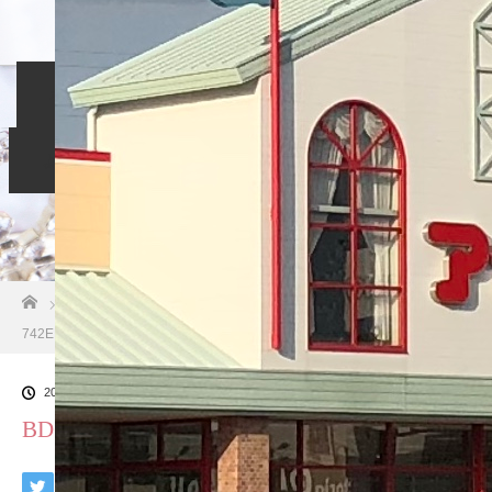
ホーム
入会のご案内
当相談所について
スタッフブログ
よくある質問
ご成婚者の声
お問い合わせ
ホーム
ブログ一覧
BD660E58-AA25-4435-A462-
742EE694C946
2018.10.27
BD660E58-AA25-4435-A462-742EE694C946