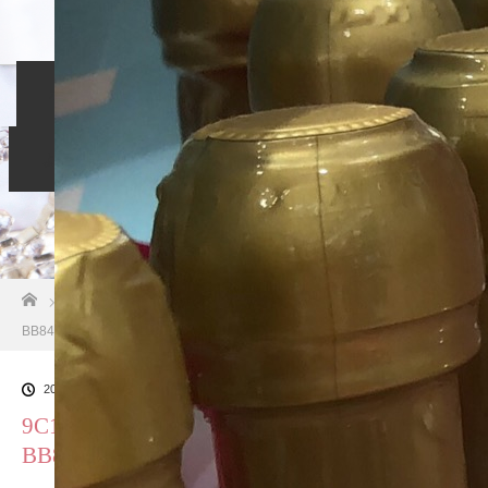
ホーム
入会のご案内
当相談所について
スタッフブログ
よくある質問
ご成婚者の声
お問い合わせ
ホーム
ブログ一覧
9C1DCCF1-6682-45E3-AB56-
BB846764CCAE
2018.10.26
9C1DCCF1-6682-45E3-AB56-
BB846764CCAE