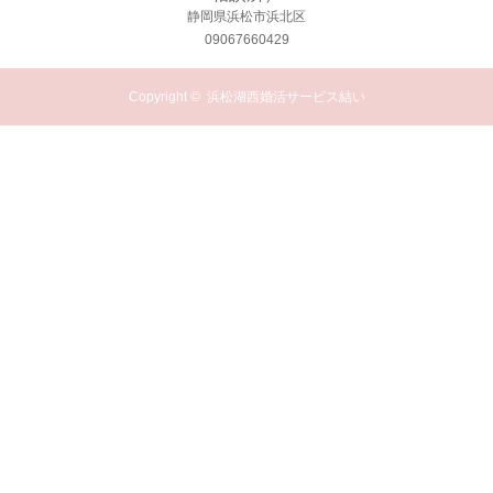
静岡県浜松市浜北区
09067660429
Copyright ©
浜松湖西婚活サービス結い