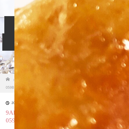
ホーム
入会のご案内
当相談所について
スタッフブログ
よくある質問
ご成婚者の声
お問い合わせ
ホーム
ブログ一覧
9AF6C312-ED7F-4245-BB2F-
059BBD763857
2018.10.26
9AF6C312-ED7F-4245-BB2F-
059BBD763857