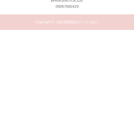
静岡県浜松市浜北区
09067660429
Copyright ©
浜松湖西婚活サービス結い