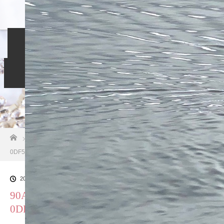
ホーム
入会のご案内
当相談所について
スタッフブログ
よくある質問
ご成婚者の声
お問い合わせ
ホーム
ブログ一覧
90A96ED2-A41A-4009-827F-
0DF5D7760C52
2019.01.20
90A96ED2-A41A-4009-827F-
0DF5D7760C52