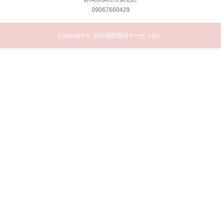
09067660429
Copyright ©
浜松湖西婚活サービス結い