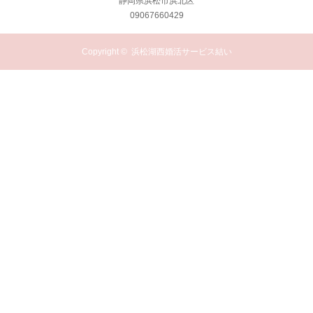
静岡県浜松市浜北区
09067660429
Copyright ©
浜松湖西婚活サービス結い