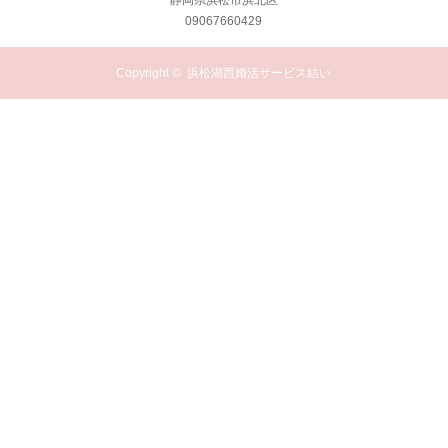
静岡県浜松市浜北区
09067660429
Copyright ©
浜松湖西婚活サービス結い