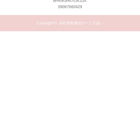
静岡県浜松市浜北区
09067660429
Copyright ©
浜松湖西婚活サービス結い