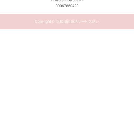
09067660429
Copyright ©
浜松湖西婚活サービス結い