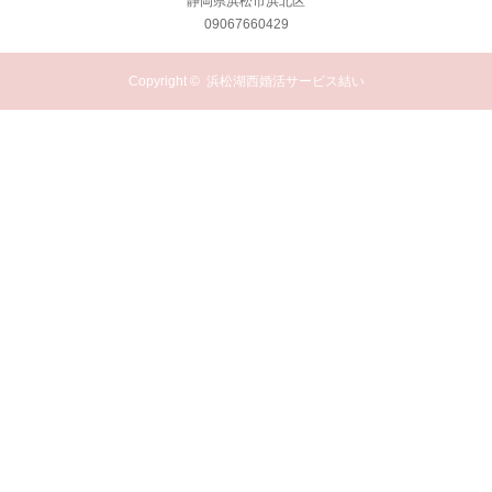
静岡県浜松市浜北区
09067660429
Copyright ©
浜松湖西婚活サービス結い