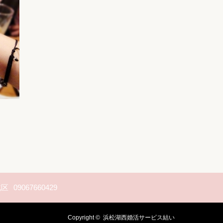
北区
09067660429
Copyright ©
浜松湖西婚活サービス結い