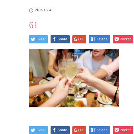
2019.02.4
61
Tweet
Share
+1
Hatena
Pocket
Tweet
Share
+1
Hatena
Pocket