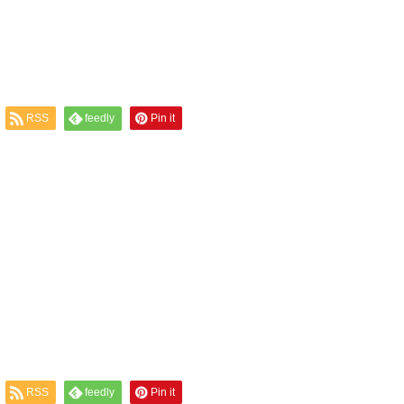
RSS
feedly
Pin it
RSS
feedly
Pin it