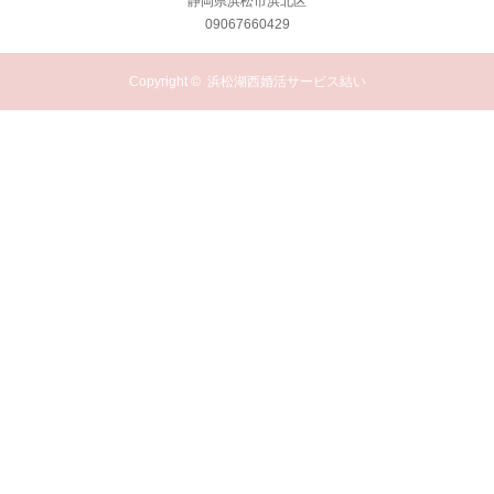
静岡県浜松市浜北区
09067660429
Copyright ©
浜松湖西婚活サービス結い