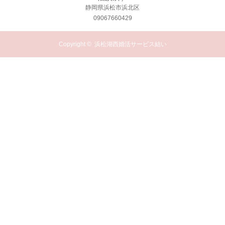
静岡県浜松市浜北区
09067660429
Copyright ©
浜松湖西婚活サービス結い