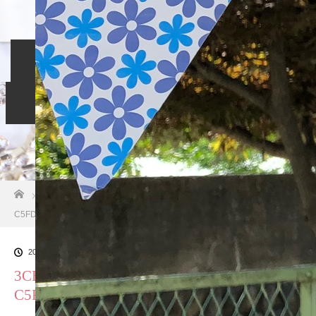
ホーム
入会のご案内
当相談所について
スタッフブログ
よくある質問
ご成婚者の声
お問い合わせ
ホーム
ブログ一覧
3CE96893-F018-4CB1-8AF4-
C5FDCB48772E
2018.10.26
3CE96893-F018-4CB1-8AF4-
C5FDCB48772E