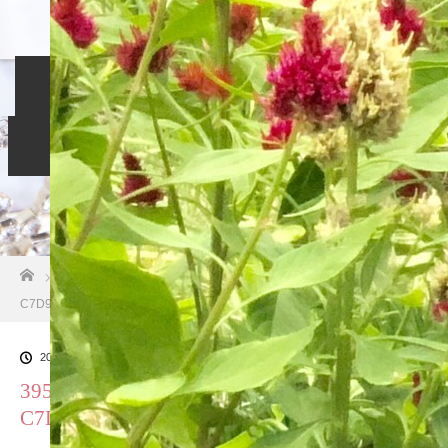
ホーム
入会のご案内
当相談所について
スタッフブログ
よくある質問
ご成婚者の声
お問い合わせ
ホーム
ブログ一覧
395602C8-B5D4-417D-B71C-
C7D9A16F0C8F
2018.10.26
395602C8-B5D4-417D-B71C-
C7D9A16F0C8F