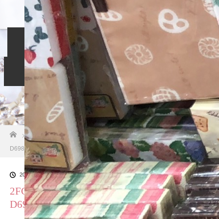
ホーム
入会のご案内
当相談所について
スタッフブログ
よくある質問
ご成婚者の声
お問い合わせ
ホーム
ブログ一覧
2FC41E2A-42FC-48A6-BB30-
D698BA22D449
2018.10.26
2FC41E2A-42FC-48A6-BB30-
D698BA22D449