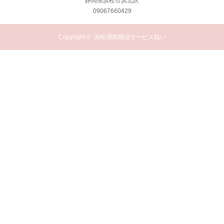
静岡県浜松市浜北区
09067660429
Copyright ©
浜松湖西婚活サービス結い