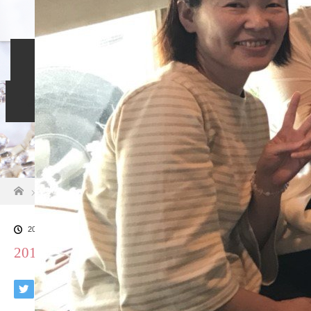
ホーム
入会のご案内
当相談所について
スタッフブログ
よくある質問
ご成婚者の声
お問い合わせ
ホーム
ブログ一覧
201805160655241812888947.jpg
2018.05.22
201805160655241812888947.jpg