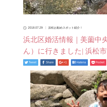
2018.07.29
浜松お勧めスポット紹介！
浜北区婚活情報｜美薗中
ん）に行きました| 浜松
Tweet
Share
+1
Hatena
Pocket