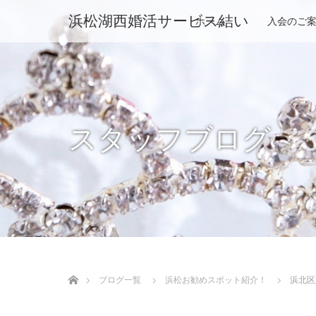
浜松湖西婚活サービス結い
ホーム
入会のご
スタッフブログ
ホーム
ブログ一覧
浜松お勧めスポット紹介！
浜北区