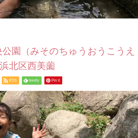
央公園（みそのちゅうおうこうえ
市浜北区西美薗
RSS
feedly
Pin it