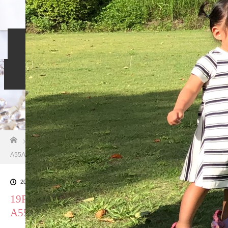
ホーム
入会のご案内
当相談所について
スタッフブログ
よくある質問
ご成婚者の声
お問い合わせ
ホーム
ブログ一覧
19FDD9D0-3106-4012-AF6B-
A55A4E13B0AD
2018.10.26
19FDD9D0-3106-4012-AF6B-
A55A4E13B0AD