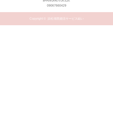
静岡県浜松市浜北区
09067660429
Copyright ©
浜松湖西婚活サービス結い