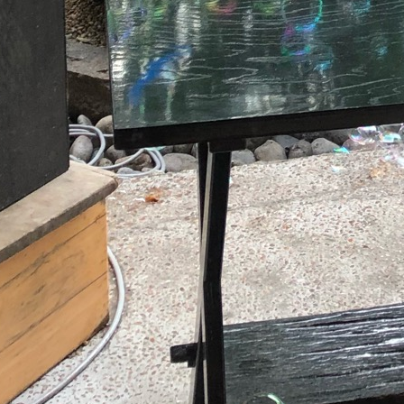
3A-DAA5F4611EBC
RSS
feedly
Pin it