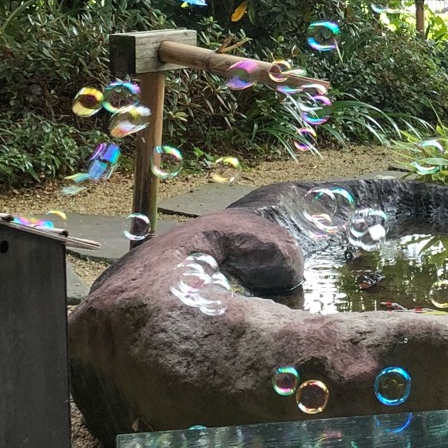
案内
当相談所について
よくある質問
ご成婚者
AA5F4611EBC