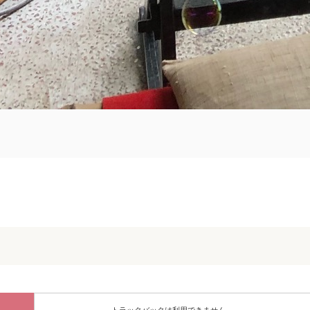
RSS
feedly
Pin it