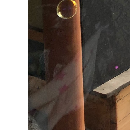
2018.10.26
0D9DD690-6E36-4152-BA
Tweet
Share
+1
Hatena
Pocket