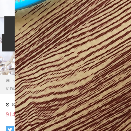
ホーム
入会のご案内
当相談所について
スタッフブログ
よくある質問
ご成婚者の声
お問い合わせ
ホーム
ブログ一覧
914674D9-BBC0-46DE-9F09-
61F624F5D560
2018.10.26
914674D9-BBC0-46DE-9F09-61F624F5D560