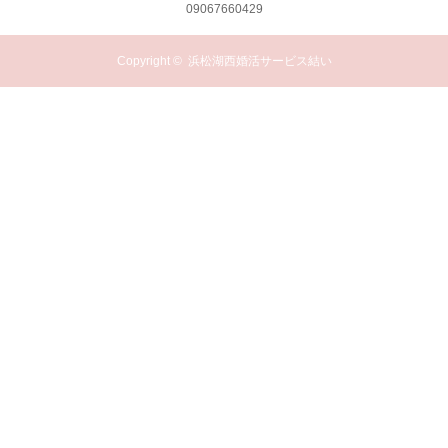
09067660429
Copyright ©
浜松湖西婚活サービス結い